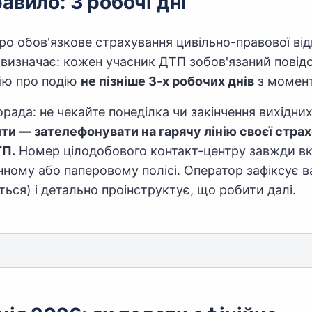
авило: 3 робочі дні
ро обов'язкове страхування цивільно-правової від
о визначає: кожен учасник ДТП зобов'язаний пові
ію про подію
не пізніше 3-х робочих днів
з момент
рада: не чекайте понеділка чи закінчення вихідни
ти — зателефонувати на гарячу лінію своєї страх
ТП.
Номер цілодобового контакт-центру завжди вк
ному або паперовому полісі. Оператор зафіксує в
ться) і детально проінструктує, що робити далі.