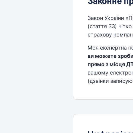
Законне пр
Закон України «П
(стаття 33) чітк
страхову компан
Моя експертна по
ви можете зроби
прямо з місця Д
вашому електрон
(дзвінки записую