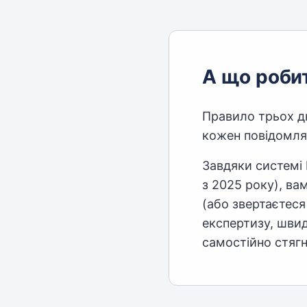
А що роби
Правило трьох дн
кожен повідомляє
Завдяки системі
з 2025 року), ва
(або звертаєтес
експертизу, шви
самостійно стягне