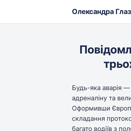
Олександра Гла
Повідомл
трьо
Будь-яка аварія —
адреналіну та вел
Оформивши Європ
складання протоко
багато водіїв з п