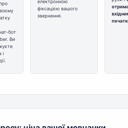
електронною
про
отрима
фіксацією вашого
своєму
вхідни
звернення.
атку
печат
чат-бот
ber. Ви
жуєте
 і
ії.
ресу: ціна вашої мовчанки