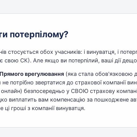
ти потерпілому?
ів стосується обох учасників: і винуватця, і потер
 свою СК). Але якщо ви потерпілий, ваші дії дещо
Прямого врегулювання
(яка стала обов'язковою д
м не потрібно звертатися до страхової компанії ви
я онлайн) безпосередньо у СВОЮ страхову компан
дко виплатить вам компенсацію за пошкоджене авт
 ці гроші з компанії винуватця.