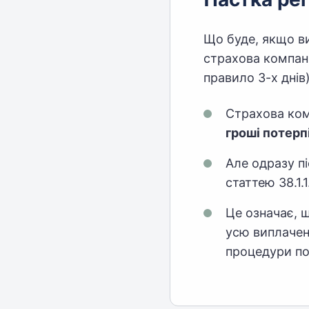
Що буде, якщо ви
страхова компані
правило 3-х днів
Страхова ком
гроші потерп
Але одразу п
статтею 38.1.1
Це означає, 
усю виплачен
процедури по