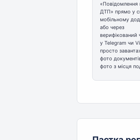
«Повідомлення 
ДТП» прямо у 
мобільному дод
або через
верифікований 
у Telegram чи Vi
просто заванта
фото документів
фото з місця под
Пастка рег