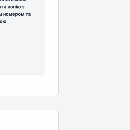
ти копію з
м номером та
кою
.