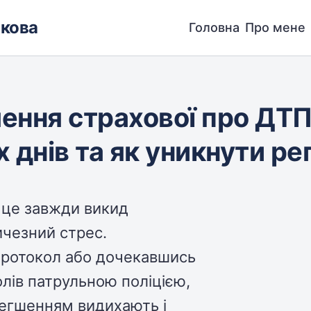
зкова
Головна
Про мене
ення страхової про ДТП
х днів та як уникнути ре
 це завжди викид
ичезний стрес.
ротокол або дочекавшись
лів патрульною поліцією,
олегшенням видихають і