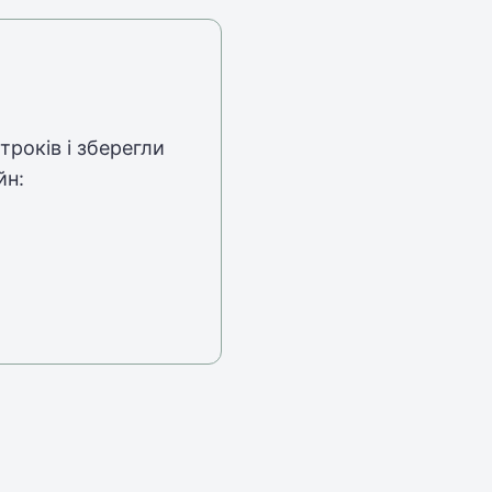
років і зберегли
йн: