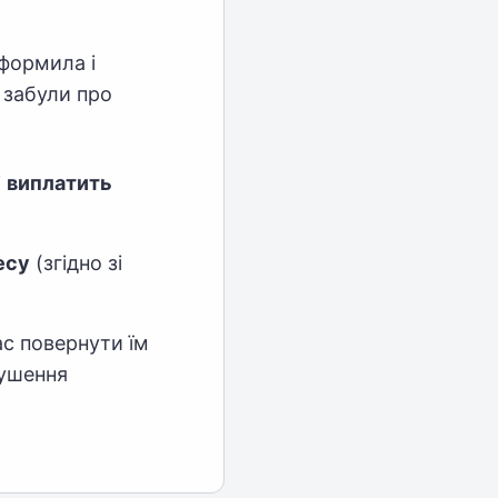
оформила і
 забули про
і
виплатить
есу
(згідно зі
ас повернути їм
рушення