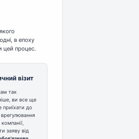
якого
одні, в епоху
 цей процес.
чний візит
ам так
ніше, ви все ще
 приїхати до
 врегулювання
 компанії,
ти заяву від
обов'язково