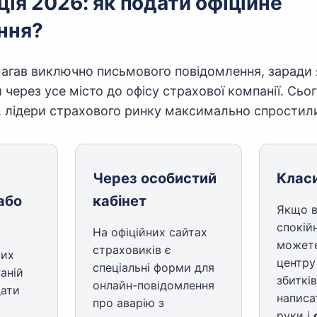
ія 2026: як подати офіційне
ння?
магав виключно письмового повідомлення, заради 
 через усе місто до офісу страхової компанії. Сьог
, лідери страхового ринку максимально спростили
Через особистий
Класи
або
кабінет
Якщо в
спокій
На офіційних сайтах
можете
страховиків є
вих
центру
спеціальні форми для
аній
збитків
онлайн-повідомлення
дати
написа
про аварію з
руки і