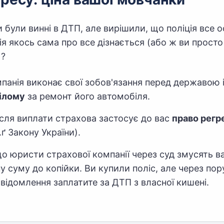
 були винні в ДТП, але вирішили, що поліція все 
я якось сама про все дізнається (або ж ви просто
)?
панія виконає свої зобов'язання перед державою 
ілому
за ремонт його автомобіля.
ісля виплати страхова застосує до вас
право регр
.ґ Закону України).
що юристи страхової компанії через суд змусять в
у суму до копійки. Ви купили поліс, але через по
відомлення заплатите за ДТП з власної кишені.