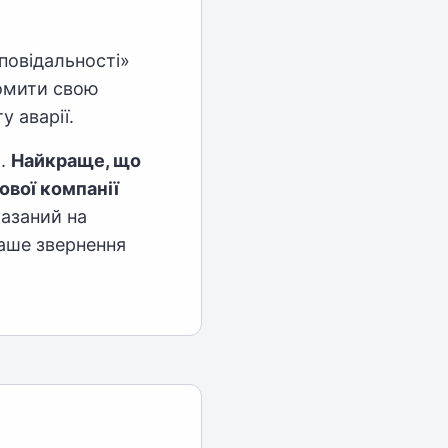
повідальності»
домити свою
у аварії.
х.
Найкраще, що
ової компанії
азаний на
аше звернення