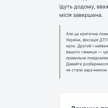
їдуть додому, вва
місія завершена.
Але це критична поми
України, фіксація ДТ
крок. Другий і найва
вашого гаманця — це
правильне повідомлен
Давайте розберемося,
не стали заручником 