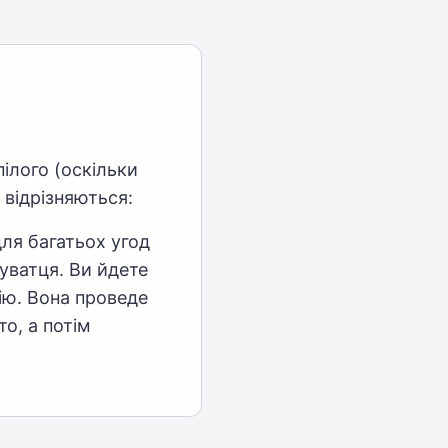
пілого (оскільки
 відрізняються:
ля багатьох угод
нуватця. Ви йдете
ію. Вона проведе
о, а потім