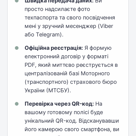
Швидка передача даних:
Ви
просто надсилаєте фото
техпаспорта та свого посвідчення
мені у зручний месенджер (Viber
або Telegram).
Офіційна реєстрація:
Я формую
електронний договір у форматі
PDF, який миттєво реєструється в
централізованій базі Моторного
(транспортного) страхового бюро
України (МТСБУ).
Перевірка через QR-код:
На
вашому готовому полісі буде
унікальний QR-код. Відсканувавши
його камерою свого смартфона, ви